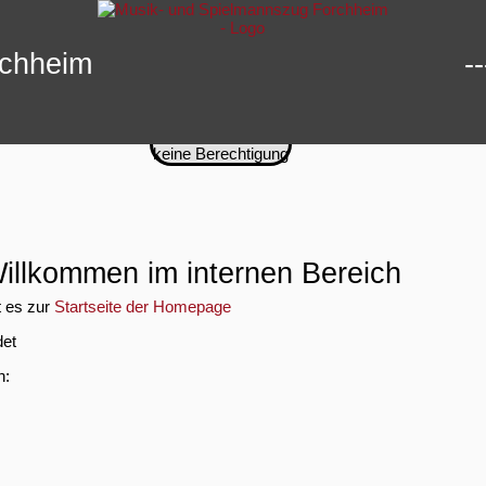
chheim
-
keine Berechtigung
illkommen im internen Bereich
t es zur
Startseite der Homepage
det
n: